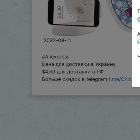
Т
А
2022-08-11
@
Ч
#Aliexpress
Цена для доставки в Украину.
$4.59 для доставки в РФ.
Больше скидок в telegram
t.me/ChinaG