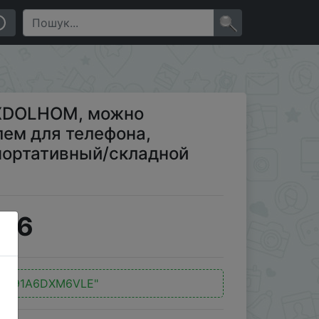
 для телефона, карманный вентилятор, портативный/
×
NXDOLHOM, можно
лем для телефона,
портативный/складной
2.6
:
"H91A6DXM6VLE"