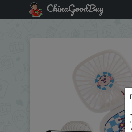
ChinaGoodBuy
Паридбати з промокодом H91A6DXM6VLE Складной вент
складной Персональный вен�…
Б
т
р