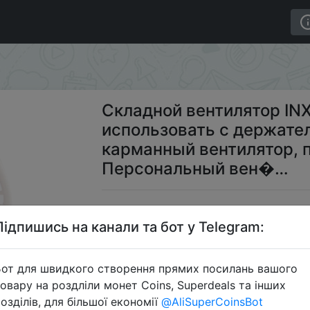
илятор INXDOLHOM, можно использовать с держателем
Складной вентилятор I
использовать с держате
карманный вентилятор, 
Персональный вен�…
$
Підпишись на канали та бот у Telegram:
от для швидкого створення прямих посилань вашого
Промокод
овару на роздліли монет Coins, Superdeals та інших
озділів, для більшої економії
@AliSuperCoinsBot