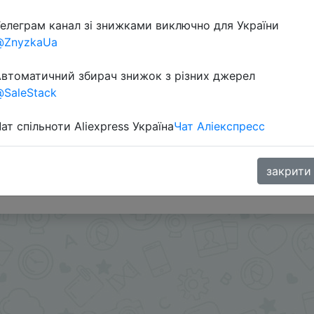
елеграм канал зі знижками виключно для України
Перейти 
@ZnyzkaUa
втоматичний збирач знижок з різних джерел
SaleStack
ат спільноти Aliexpress Україна
Чат Аліекспресс
закрити
oodBuy