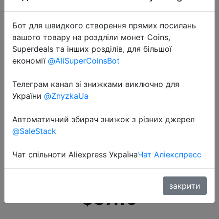
Бот для швидкого створення прямих посилань
вашого товару на роздліли монет Coins,
Superdeals та інших розділів, для більшої
економії
@AliSuperCoinsBot
2022-08-11
Телеграм канал зі знижками виключно для
Anker портативное зарядное
України
@ZnyzkaUa
устройство 622 Магнитная
батарея (MagGo), 5000 мАч
Автоматичний збирач знижок з різних джерел
@SaleStack
Магнитная вспомогательная
батарея беспроводное
Чат спільноти Aliexpress Україна
Чат Аліекспресс
портативное заря…
закрити
$37.19