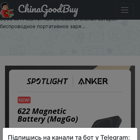
ChinaGoodBuy
Купити по знижці 5Q4NWCGKNH4R Anker портативное
зарядное устройство 622 Магнитная батарея (MagGo),
5000 мАч Магнитная вспомогательная батарея
беспроводное портативное заря…
×
Підпишись на канали та бот у Telegram: