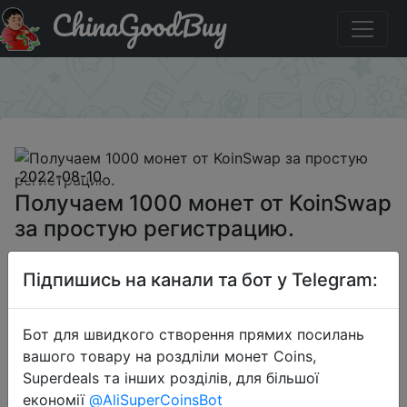
ChinaGoodBuy
Придбати по акціи Получаем 1000 монет от KoinSwap
за простую регистрацию.
×
2022-08-10
Получаем 1000 монет от KoinSwap
за простую регистрацию.
Підпишись на канали та бот у Telegram:
Free
Бот для швидкого створення прямих посилань
вашого товару на роздліли монет Coins,
Халява
Superdeals та інших розділів, для більшої
економії
@AliSuperCoinsBot