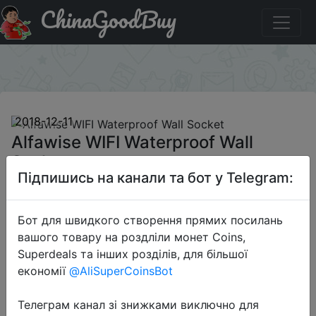
ChinaGoodBuy
Купити по знижці APDY011 Alfawise WIFI Waterproof Wall
Socket
×
2018-12-11
Alfawise WIFI Waterproof Wall
Socket
Підпишись на канали та бот у Telegram:
$13.99
Бот для швидкого створення прямих посилань
вашого товару на роздліли монет Coins,
Superdeals та інших розділів, для більшої
Промокод:
"APDY011"
економії
@AliSuperCoinsBot
Телеграм канал зі знижками виключно для