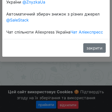
України
@ZnyzkaUa
Перейти до магазину
Автоматичний збирач знижок з різних джерел
@SaleStack
Додаткова інформація відсутня.
Чат спільноти Aliexpress Україна
Чат Аліекспресс
Слідкуйте за знижками на мобільному, в телеграм
каналі:
ZnyzhkaUA
закрити
Цей сайт використовує Cookies
🍪 Підтвердіть
згоду на їх зберігання та використання
прийняти
відхилити