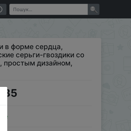
 звездой, луной, бабочкой, простым дизайном,
×
и в форме сердца,
кие серьги-гвоздики со
й, простым дизайном,
.35
ale