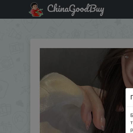
ChinaGoodBuy
Придбати по акціи Женские серьги-гвоздики в форме с
модны…
Б
т
р