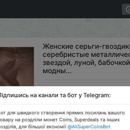
ердца, серебристые металлические серьги-гвоздики со
Женские серьги-гвоздик
серебристые металличес
звездой, луной, бабочко
модны…
$0
Підпишись на канали та бот у Telegram:
от для швидкого створення прямих посилань вашого
S
овару на роздліли монет Coins, Superdeals та інших
озділів, для більшої економії
@AliSuperCoinsBot