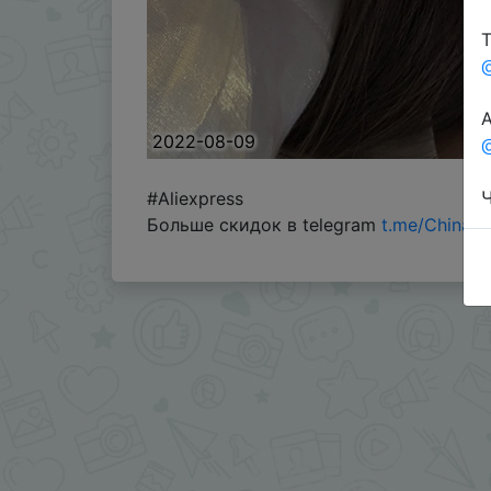
Т
А
2022-08-09
@
Ч
#Aliexpress
Больше скидок в telegram
t.me/ChinaG