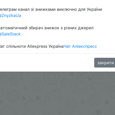
елеграм канал зі знижками виключно для України
Перейти 
@ZnyzkaUa
втоматичний збирач знижок з різних джерел
SaleStack
ат спільноти Aliexpress Україна
Чат Аліекспресс
oodBuy
закрити