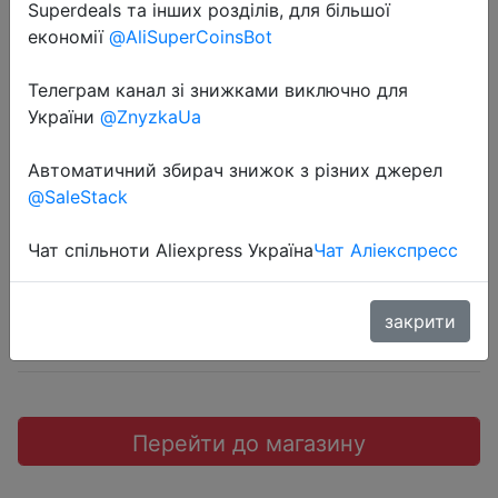
Superdeals та інших розділів, для більшої
економії
@AliSuperCoinsBot
Телеграм канал зі знижками виключно для
України
@ZnyzkaUa
2018-12-11
MI Xiaomi COOWOO U1 LED.
Автоматичний збирач знижок з різних джерел
@SaleStack
$16.99
Чат спільноти Aliexpress Україна
Чат Аліекспресс
закрити
Промокод:
"`HOMEXS2`"
Перейти до магазину