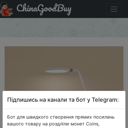
ChinaGoodBuy
Купити по знижці `HOMEXS2` MI Xiaomi COOWOO U1
LED.
×
Підпишись на канали та бот у Telegram:
Бот для швидкого створення прямих посилань
вашого товару на роздліли монет Coins,