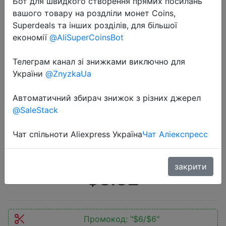
Бот для швидкого створення прямих посилань
вашого товару на роздліли монет Coins,
Superdeals та інших розділів, для більшої
економії
@AliSuperCoinsBot
Телеграм канал зі знижками виключно для
2022-08-08
України
@ZnyzkaUa
Беспроводные наушники Remax
TWS, Bluetooth 5,1, стерео
Автоматичний збирач знижок з різних джерел
@SaleStack
наушники-вкладыши с
шумоподавлением, гарнитура для
Чат спільноти Aliexpress Україна
Чат Аліекспресс
iPhone, Xiaomi
закрити
$8.82
Промокод:
"$6/$6"