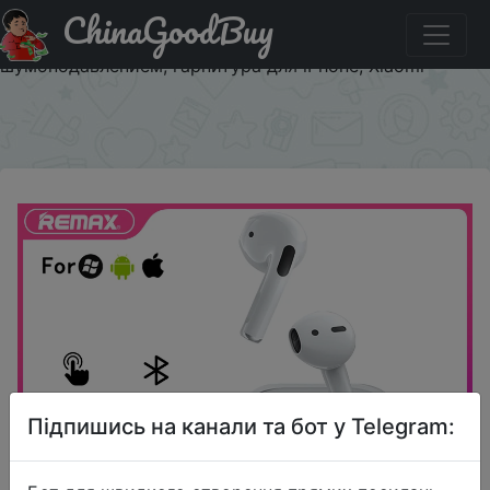
ChinaGoodBuy
Придбати по знижці $6/$6 Беспроводные наушники
Remax TWS, Bluetooth 5,1, стерео наушники-вкладыши с
шумоподавлением, гарнитура для iPhone, Xiaomi
×
Підпишись на канали та бот у Telegram: