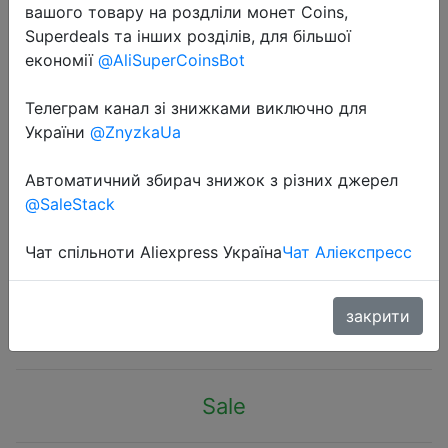
вашого товару на роздліли монет Coins,
Superdeals та інших розділів, для більшої
економії
@AliSuperCoinsBot
Телеграм канал зі знижками виключно для
України
@ZnyzkaUa
2022-08-08
RGB-лампа потолочная с
Автоматичний збирач знижок з різних джерел
регулируемой яркостью, 60 Вт, с
@SaleStack
дистанционным управлением
через приложение
Чат спільноти Aliexpress Україна
Чат Аліекспресс
$18.85
закрити
Sale