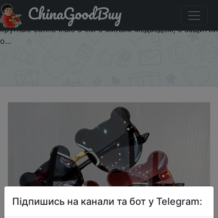
ChinaGoodBuy
Знижка на Солнцезащитные очки без оправы UV400
для девочек и мальчиков, милые Мультяшные ретро
круглые солнечные очки с милым медведем, с защитой
о…
×
Підпишись на канали та бот у Telegram: