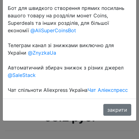
Бот для швидкого створення прямих посилань
вашого товару на роздліли монет Coins,
Superdeals та інших розділів, для більшої
економії
@AliSuperCoinsBot
Телеграм канал зі знижками виключно для
2022-08-08
України
@ZnyzkaUa
Солнцезащитные очки без оправы
UV400 для девочек и мальчиков,
Автоматичний збирач знижок з різних джерел
@SaleStack
милые Мультяшные ретро
круглые солнечные очки с милым
Чат спільноти Aliexpress Україна
Чат Аліекспресс
медведем, с защитой о…
закрити
68.2 руб.