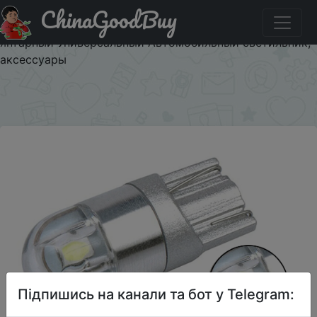
ChinaGoodBuy
Придбати T10 2SMD 3030 W5W 194 168 Светодиодная
лампа для номерного знака, боковая лампа DRL,
янтарный Универсальный Автомобильный светильник,
аксессуары
×
Підпишись на канали та бот у Telegram: