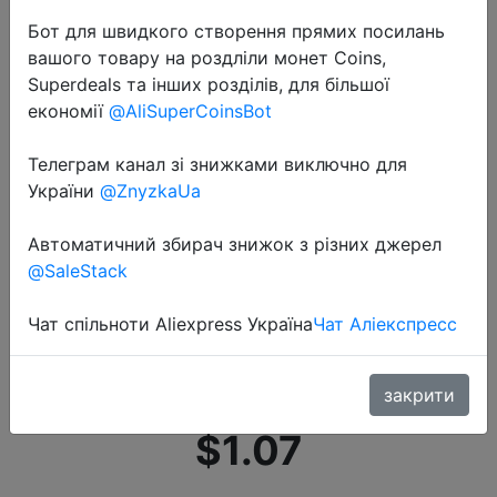
Бот для швидкого створення прямих посилань
вашого товару на роздліли монет Coins,
Superdeals та інших розділів, для більшої
економії
@AliSuperCoinsBot
Телеграм канал зі знижками виключно для
2022-08-08
України
@ZnyzkaUa
T10 2SMD 3030 W5W 194 168
Светодиодная лампа для
Автоматичний збирач знижок з різних джерел
номерного знака, боковая лампа
@SaleStack
DRL, янтарный Универсальный
Чат спільноти Aliexpress Україна
Чат Аліекспресс
Автомобильный светильник,
аксессуары
закрити
$1.07