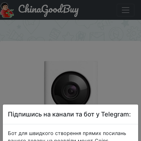
ChinaGoodBuy
Купити на розпродажі Xiaomi Xiaofang Dafang Smart IP
камера 1080P FHD.
×
Підпишись на канали та бот у Telegram:
Бот для швидкого створення прямих посилань
вашого товару на роздліли монет Coins,