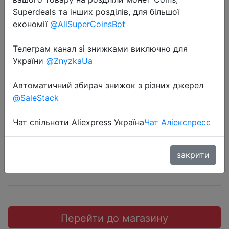
Superdeals та інших розділів, для більшої
економії
@AliSuperCoinsBot
Телеграм канал зі знижками виключно для
2018-12-11
України
@ZnyzkaUa
Xiaomi Xiaofang Dafang Smart IP
Автоматичний збирач знижок з різних джерел
камера 1080P FHD.
@SaleStack
$24.99
Чат спільноти Aliexpress Україна
Чат Аліекспресс
закрити
JD
Перейти до магазину