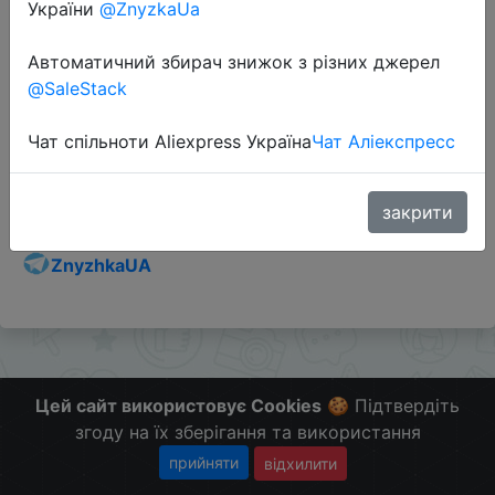
України
@ZnyzkaUa
Автоматичний збирач знижок з різних джерел
@SaleStack
Перейти до магазину
Чат спільноти Aliexpress Україна
Чат Аліекспресс
Додаткова інформація відсутня.
Слідкуйте за знижками на мобільному, в телеграм
закрити
каналі:
ZnyzhkaUA
Цей сайт використовує Cookies
🍪 Підтвердіть
згоду на їх зберігання та використання
прийняти
відхилити