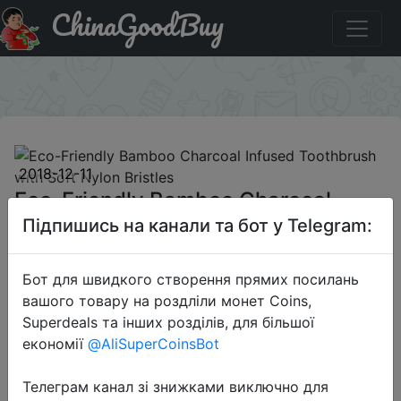
ChinaGoodBuy
Придбати Eco-Friendly Bamboo Charcoal Infused
Toothbrush with Soft Nylon Bristles
×
2018-12-11
Eco-Friendly Bamboo Charcoal
Infused Toothbrush with Soft Nylon
Підпишись на канали та бот у Telegram:
Bristles
Бот для швидкого створення прямих посилань
вашого товару на роздліли монет Coins,
$0.49
Superdeals та інших розділів, для більшої
економії
@AliSuperCoinsBot
Sale
Телеграм канал зі знижками виключно для