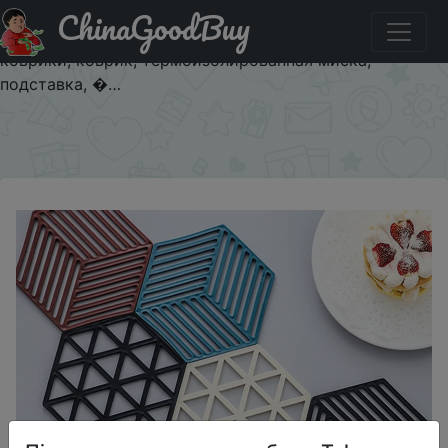
ChinaGoodBuy
Знижка на Силиконовый изоляционный коврик для
столовой посуды, шестигранные силиконовые
коврики, коврик, термоизолированная миска,
подставка, �…
×