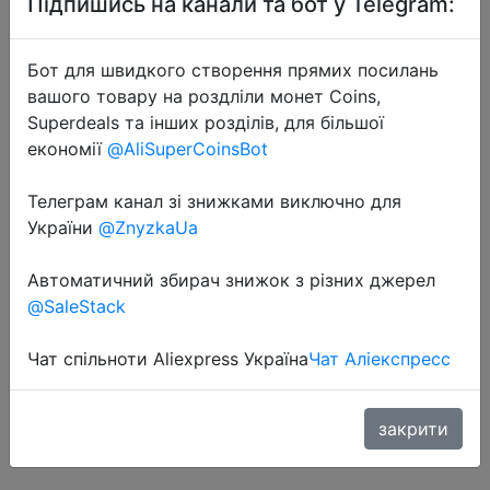
Підпишись на канали та бот у Telegram:
Бот для швидкого створення прямих посилань
вашого товару на роздліли монет Coins,
Superdeals та інших розділів, для більшої
економії
@AliSuperCoinsBot
2022-08-07
Телеграм канал зі знижками виключно для
Силиконовый изоляционный
України
@ZnyzkaUa
коврик для столовой посуды,
шестигранные силиконовые
Автоматичний збирач знижок з різних джерел
коврики, коврик,
@SaleStack
термоизолированная миска,
подставка, �…
Чат спільноти Aliexpress Україна
Чат Аліекспресс
закрити
$0.88