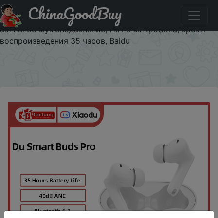
ChinaGoodBuy
Купити на розпродажі Беспроводные наушники Xiaodu
Smart Buds Pro TWS, Bluetooth наушники, 40 дБ,
активное шумоподавление, HIFI 3 микрофона, время
воспроизведения 35 часов, Baidu
×