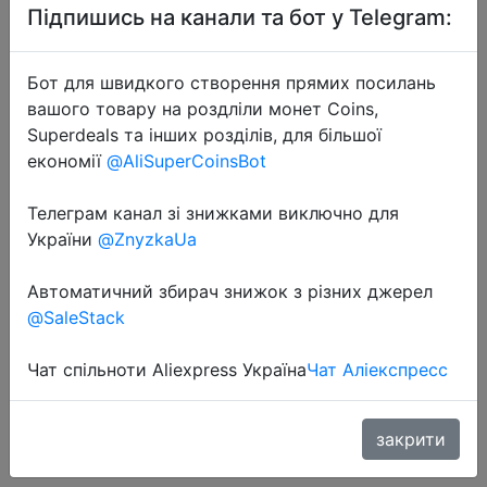
Підпишись на канали та бот у Telegram:
Бот для швидкого створення прямих посилань
вашого товару на роздліли монет Coins,
Superdeals та інших розділів, для більшої
економії
@AliSuperCoinsBot
2022-08-07
Беспроводные наушники Xiaodu
Телеграм канал зі знижками виключно для
Smart Buds Pro TWS, Bluetooth
України
@ZnyzkaUa
наушники, 40 дБ, активное
Автоматичний збирач знижок з різних джерел
шумоподавление, HIFI 3
@SaleStack
микрофона, время
воспроизведения 35 часов, Baidu
Чат спільноти Aliexpress Україна
Чат Аліекспресс
$39.99
закрити