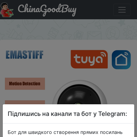
ChinaGoodBuy
Купити на розпродажі Беспроводная IP-камера с
поддержкой Wi-Fi, HD 1080P
×
Підпишись на канали та бот у Telegram:
Бот для швидкого створення прямих посилань