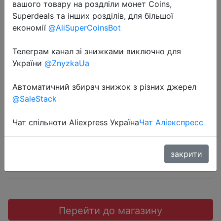
вашого товару на роздліли монет Coins,
Superdeals та інших розділів, для більшої
економії
@AliSuperCoinsBot
Телеграм канал зі знижками виключно для
2022-08-07
України
@ZnyzkaUa
Беспроводная IP-камера с
поддержкой Wi-Fi, HD 1080P
Автоматичний збирач знижок з різних джерел
@SaleStack
$16.82
Чат спільноти Aliexpress Україна
Чат Аліекспресс
закрити
Sale
Перейти до магазину