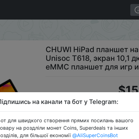
а Android 11, восемь ядер, Unisoc T618, экран 10,1 д
CHUWI HiPad планшет на 
Unisoc T618, экран 10,1 
eMMC планшет для игр и
$15
Підпишись на канали та бот у Telegram:
Промо
от для швидкого створення прямих посилань вашого
овару на роздліли монет Coins, Superdeals та інших
озділів, для більшої економії
@AliSuperCoinsBot