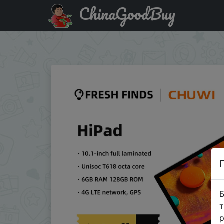
ChinaGoodBuy
Паридбати з промокодом $3/$100 CHUWI HiPad планшет н
детей
Б
т
р