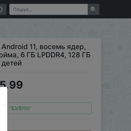
юйма, 6 ГБ LPDDR4, 128 ГБ eMMC планшет для игр и
×
Android 11, восемь ядер,
дюйма, 6 ГБ LPDDR4, 128 ГБ
 детей
5.99
код:
"$3/$100"