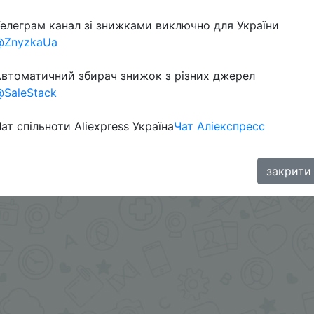
Перейти 
елеграм канал зі знижками виключно для України
@ZnyzkaUa
втоматичний збирач знижок з різних джерел
SaleStack
ат спільноти Aliexpress Україна
Чат Аліекспресс
oodBuy
закрити