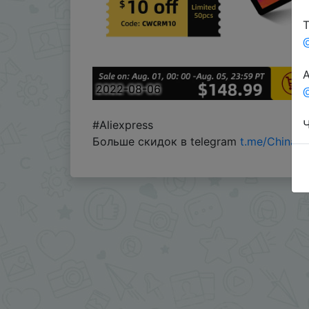
Т
А
2022-08-06
@
Ч
#Aliexpress
Больше скидок в telegram
t.me/ChinaG