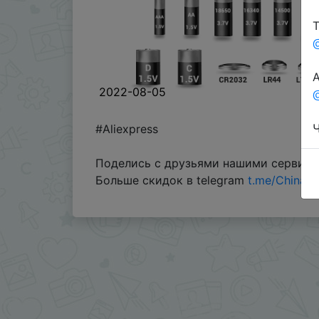
Т
А
2022-08-05
@
Ч
#Aliexpress
Поделись с друзьями нашими сервис
Больше скидок в telegram
t.me/ChinaG