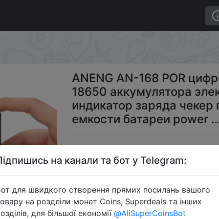
 18650 аккумулятора электронная нагрузка индикатор
ANENG AN-168 POR цифро
18650 аккумулятора эле
индикатор заряда чекер 
емкости батареи power 
$3
Підпишись на канали та бот у Telegram:
от для швидкого створення прямих посилань вашого
S
овару на роздліли монет Coins, Superdeals та інших
озділів, для більшої економії
@AliSuperCoinsBot