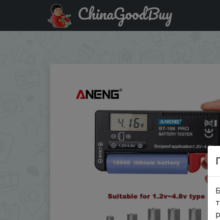
ChinaGoodBuy
Знижка на ANENG AN-168 POR цифровой тестер батареи
power …
Б
т
р