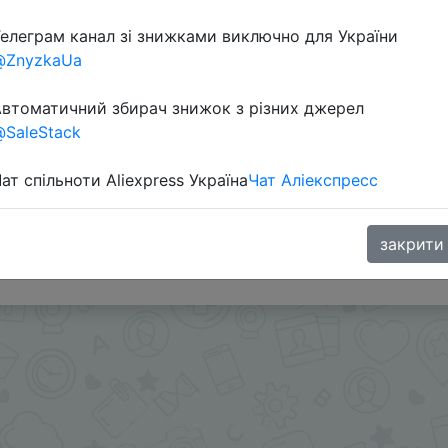
елеграм канал зі знижками виключно для України
Перейти 
@ZnyzkaUa
втоматичний збирач знижок з різних джерел
SaleStack
ат спільноти Aliexpress Україна
Чат Аліекспресс
ами - @SKIDKOVOZ
закрити
oodBuy