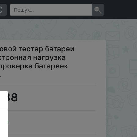
 заряда чекер проверка батареек емкости батареи
×
вой тестер батареи
ктронная нагрузка
проверка батареек
…
.38
ale