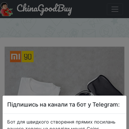
ChinaGoodBuy
Придбати по знижці Xiaomi 90fun Multifunctional Travel
Storage Bag.
×
Підпишись на канали та бот у Telegram:
Бот для швидкого створення прямих посилань
вашого товару на роздліли монет Coins,