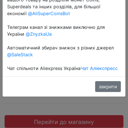
Superdeals та інших розділів, для більшої
економії
@AliSuperCoinsBot
Телеграм канал зі знижками виключно для
2018-12-11
України
@ZnyzkaUa
Xiaomi 90fun Multifunctional Travel
Автоматичний збирач знижок з різних джерел
Storage Bag.
@SaleStack
$9.99
Чат спільноти Aliexpress Україна
Чат Аліекспресс
закрити
JD
Перейти до магазину