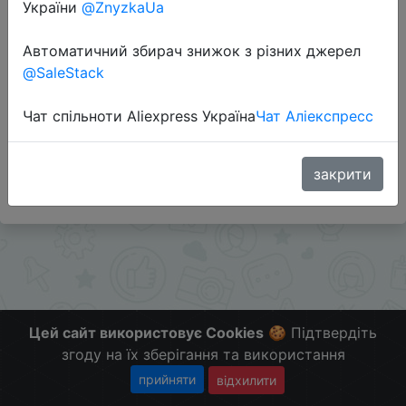
України
@ZnyzkaUa
Перейти до магазину
Автоматичний збирач знижок з різних джерел
@SaleStack
Додаткова інформація відсутня.
Чат спільноти Aliexpress Україна
Чат Аліекспресс
Слідкуйте за знижками на мобільному, в телеграм
каналі:
ZnyzhkaUA
закрити
Цей сайт використовує Cookies
🍪 Підтвердіть
згоду на їх зберігання та використання
прийняти
відхилити