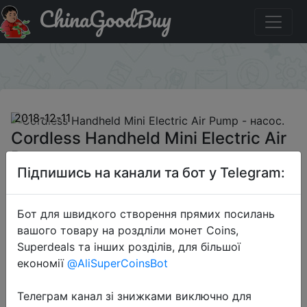
ChinaGoodBuy
Купити на розпродажі Cordless Handheld Mini Electric
Air Pump - насос.
×
2018-12-11
Cordless Handheld Mini Electric Air
Pump - насос.
Підпишись на канали та бот у Telegram:
$39.99
Бот для швидкого створення прямих посилань
вашого товару на роздліли монет Coins,
Superdeals та інших розділів, для більшої
Sale
економії
@AliSuperCoinsBot
Телеграм канал зі знижками виключно для