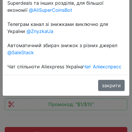
Superdeals та інших розділів, для більшої
економії
@AliSuperCoinsBot
Телеграм канал зі знижками виключно для
України
@ZnyzkaUa
2022-08-04
Веб-камера Essager C3, USB,
Автоматичний збирач знижок з різних джерел
1080P, 2K Full HD, с микрофоном и
@SaleStack
автофокусом
Чат спільноти Aliexpress Україна
Чат Аліекспресс
$14.99
закрити
Промокод:
"$1/$15"