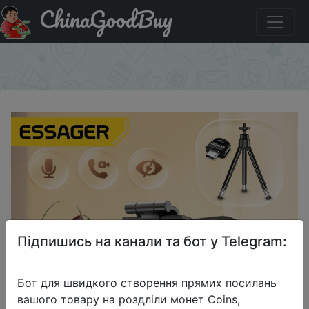
ChinaGoodBuy
Промокод на знижку $1/$15 Веб-камера Essager C3,
USB, 1080P, 2K Full HD, с микрофоном и автофокусом
×
Підпишись на канали та бот у Telegram:
Бот для швидкого створення прямих посилань
вашого товару на роздліли монет Coins,