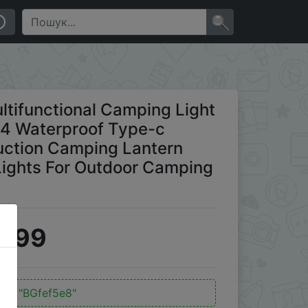
erproof Type-c Rechargeable Magnetic Suction Camping
×
ifunctional Camping Light
4 Waterproof Type-c
uction Camping Lantern
 Lights For Outdoor Camping
9.99
од:
"BGfef5e8"