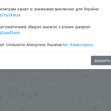
елеграм канал зі знижками виключно для України
@ZnyzkaUa
Перейти 
втоматичний збирач знижок з різних джерел
SaleStack
ат спільноти Aliexpress Україна
Чат Аліекспресс
oodBuy
закрити