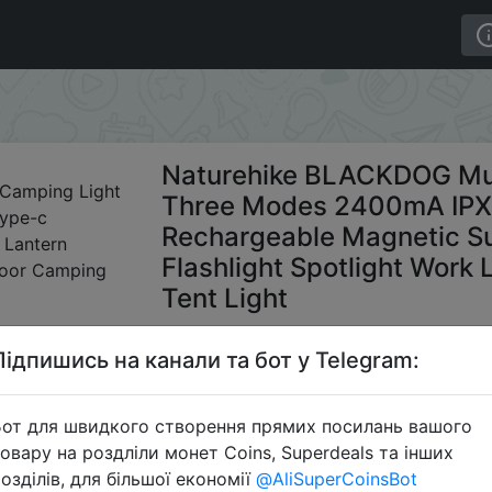
ifunctional Camping Light Three Modes 2400mA IPX4 Wat
ing Tent Light
Naturehike BLACKDOG Mult
Three Modes 2400mA IPX
Rechargeable Magnetic S
Flashlight Spotlight Work
Tent Light
Підпишись на канали та бот у Telegram:
$1
от для швидкого створення прямих посилань вашого
овару на роздліли монет Coins, Superdeals та інших
Промок
озділів, для більшої економії
@AliSuperCoinsBot