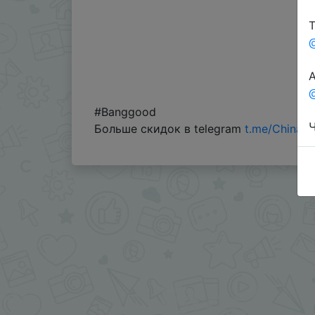
Т
А
@
#Banggood
Ч
Больше скидок в telegram
t.me/ChinaG