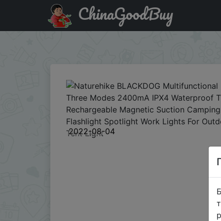
ChinaGoodBuy
Промокод на знижку BGfef5e8 Naturehike BLACKDOG Mult
Lantern Flashlight Spotlight Work Lights For Outdoor Camp
2022-08-04
Б
т
р