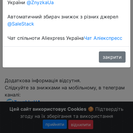
$3.99
України
@ZnyzkaUa
Автоматичний збирач знижок з різних джерел
@SaleStack
Zapals
Чат спільноти Aliexpress Україна
Чат Аліекспресс
Перейти до магазину
закрити
Додаткова інформація відсутня.
Слідкуйте за знижками на мобільному, в телеграм
каналі:
ZnyzhkaUA
Цей сайт використовує Cookies
🍪 Підтвердіть
згоду на їх зберігання та використання
прийняти
відхилити