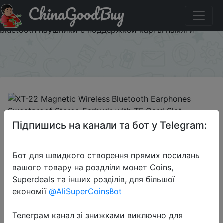
ChinaGoodBuy
Купити на розпродажі XT-22 Magnetic Wireless Bluetooth
Earphones Sweatproof Stereo Earbuds with TF Card Slot -
bluetooth наушники с поддержкой карты памяти
×
2018-12-11
Підпишись на канали та бот у Telegram:
XT-22 Magnetic Wireless Bluetooth
Earphones Sweatproof Stereo
Бот для швидкого створення прямих посилань
Earbuds with TF Card Slot -
вашого товару на роздліли монет Coins,
bluetooth наушники с поддержкой
Superdeals та інших розділів, для більшої
карты памяти
економії
@AliSuperCoinsBot
Телеграм канал зі знижками виключно для