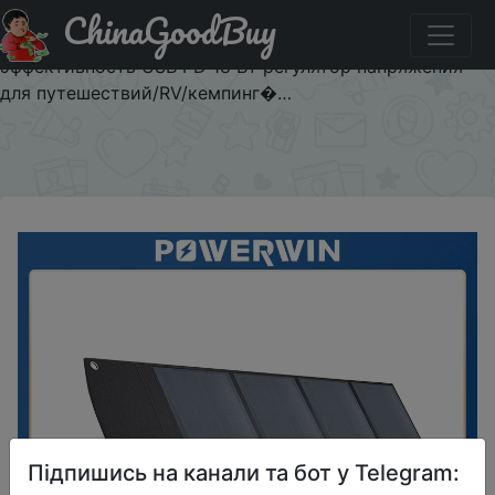
ChinaGoodBuy
Код на знижку $130/$299 POWERWIN PWS100 складная
солнечная панель 100 Вт ETFE водостойкая высокая
эффективность USB PD 18 Вт регулятор напряжения
для путешествий/RV/кемпинг�…
×
Підпишись на канали та бот у Telegram: