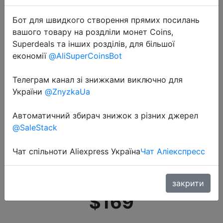
Бот для швидкого створення прямих посилань
вашого товару на роздліли монет Coins,
Superdeals та інших розділів, для більшої
економії
@AliSuperCoinsBot
Телеграм канал зі знижками виключно для
2022-08-03
України
@ZnyzkaUa
POWERWIN PWS100 складная
солнечная панель 100 Вт ETFE
Автоматичний збирач знижок з різних джерел
водостойкая высокая
@SaleStack
эффективность USB PD 18 Вт
регулятор напряжения для
Чат спільноти Aliexpress Україна
Чат Аліекспресс
путешествий/RV/кемпинг�…
закрити
$169