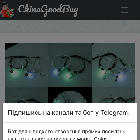
ChinaGoodBuy
Придбати по знижці 2 шт., светящийся браслет дружбы
×
Підпишись на канали та бот у Telegram:
Бот для швидкого створення прямих посилань
вашого товару на роздліли монет Coins,