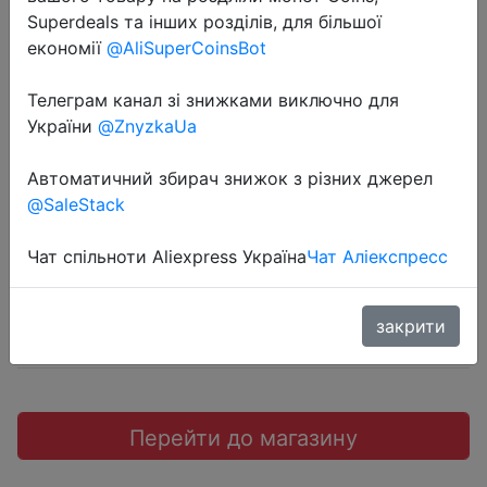
Superdeals та інших розділів, для більшої
економії
@AliSuperCoinsBot
2022-08-03
Телеграм канал зі знижками виключно для
2 шт., светящийся браслет
України
@ZnyzkaUa
дружбы
Автоматичний збирач знижок з різних джерел
@SaleStack
$0.71
Чат спільноти Aliexpress Україна
Чат Аліекспресс
Sale
закрити
Перейти до магазину