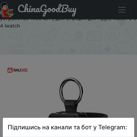
ChinaGoodBuy
Придбати Портативное беспроводное зарядное
устройство для Apple Watch 7, брелок USB C, зарядное
устройство 1400 мАч, док-станция для Apple Watch 6 5
4 Iwatch
×
Підпишись на канали та бот у Telegram: