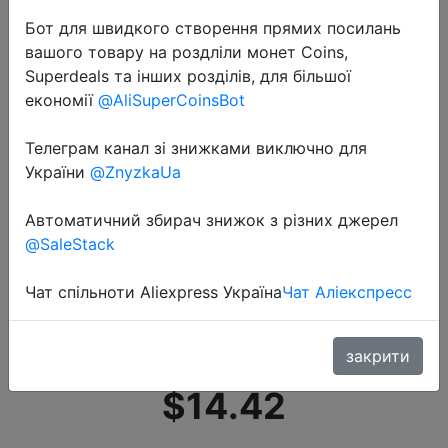
Бот для швидкого створення прямих посилань
вашого товару на роздліли монет Coins,
Superdeals та інших розділів, для більшої
економії
@AliSuperCoinsBot
Телеграм канал зі знижками виключно для
2022-08-02
України
@ZnyzkaUa
Портативное беспроводное
зарядное устройство для Apple
Автоматичний збирач знижок з різних джерел
Watch 7, брелок USB C, зарядное
@SaleStack
устройство 1400 мАч, док-
Чат спільноти Aliexpress Україна
Чат Аліекспресс
станция для Apple Watch 6 5 4
Iwatch
закрити
$14.42