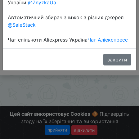
України
@ZnyzkaUa
Автоматичний збирач знижок з різних джерел
@SaleStack
Перейти до магазину
Чат спільноти Aliexpress Україна
Чат Аліекспресс
#Aliexpress
Больше скидок в telegram
t.me/ChinaGoodBuy
закрити
Цей сайт використовує Cookies
🍪 Підтвердіть
згоду на їх зберігання та використання
прийняти
відхилити