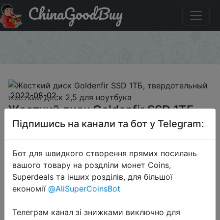
ChinaGoodBuy
Знижка на Жесткий диск Goldenfir SSD 1ТБ,
твердотельный жесткий диск 2,5 для ноутбука
×
2022-08-02
Жесткий диск Goldenfir SSD 1ТБ,
твердотельный жесткий диск 2,5
Підпишись на канали та бот у Telegram:
для ноутбука
Бот для швидкого створення прямих посилань
вашого товару на роздліли монет Coins,
$54.16
Superdeals та інших розділів, для більшої
економії
@AliSuperCoinsBot
Sale
Телеграм канал зі знижками виключно для