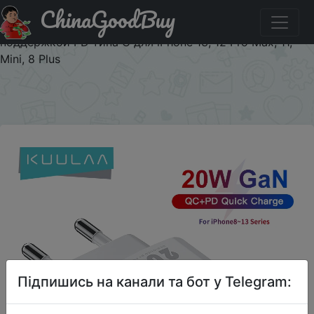
ChinaGoodBuy
Паридбати з промокодом $1/$1 Зарядное устройство
KUULAA 20 Вт с двумя USB-портами, устройство с
поддержкой PD типа C для iPhone 13, 12 Pro Max, 11,
Mini, 8 Plus
×
Підпишись на канали та бот у Telegram: