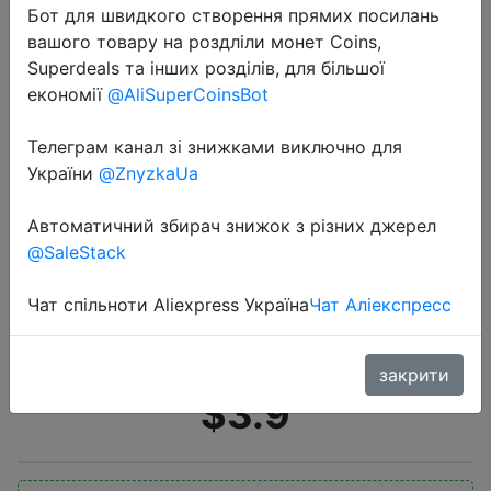
Бот для швидкого створення прямих посилань
вашого товару на роздліли монет Coins,
Superdeals та інших розділів, для більшої
економії
@AliSuperCoinsBot
Телеграм канал зі знижками виключно для
України
@ZnyzkaUa
2022-08-01
Зарядное устройство KUULAA 20
Автоматичний збирач знижок з різних джерел
Вт с двумя USB-портами,
@SaleStack
устройство с поддержкой PD типа
C для iPhone 13, 12 Pro Max, 11,
Чат спільноти Aliexpress Україна
Чат Аліекспресс
Mini, 8 Plus
закрити
$3.9