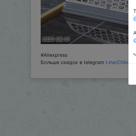
Т
А
2022-08-01
@
Ч
#Aliexpress
Больше скидок в telegram
t.me/ChinaG