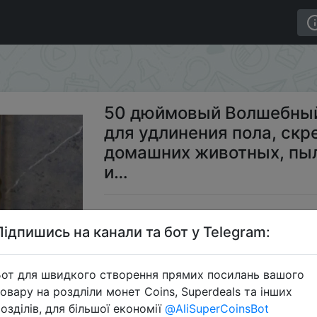
ликоновый скребок для удлинения пола, скребок для
50 дюймовый Волшебный
для удлинения пола, скр
домашних животных, пыл
и…
$
Підпишись на канали та бот у Telegram:
от для швидкого створення прямих посилань вашого
Промо
овару на роздліли монет Coins, Superdeals та інших
озділів, для більшої економії
@AliSuperCoinsBot