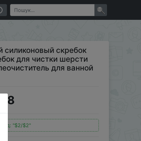
 чистки шерсти домашних животных, пылеочиститель
×
 силиконовый скребок
ебок для чистки шерсти
еочиститель для ванной
6.8
код:
"$2/$2"