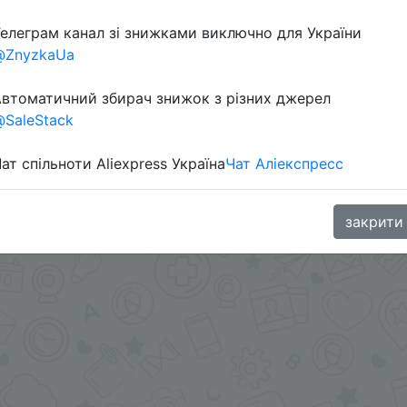
елеграм канал зі знижками виключно для України
Перейти 
@ZnyzkaUa
втоматичний збирач знижок з різних джерел
SaleStack
ат спільноти Aliexpress Україна
Чат Аліекспресс
oodBuy
закрити