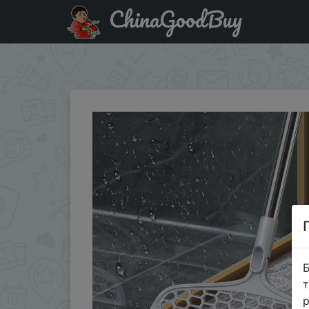
ChinaGoodBuy
Промокод на знижку $2/$2 50 дюймовый Волшебный си
для ванной и…
Б
т
р