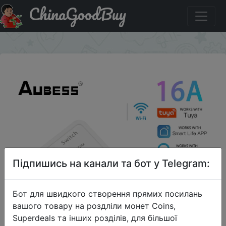
ChinaGoodBuy
Придбати Умный мини-выключатель Tuya с Wi-Fi, 16 А
×
Підпишись на канали та бот у Telegram:
Бот для швидкого створення прямих посилань
вашого товару на роздліли монет Coins,
Superdeals та інших розділів, для більшої