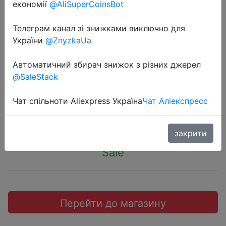
економії
@AliSuperCoinsBot
Телеграм канал зі знижками виключно для
України
@ZnyzkaUa
2022-07-31
Умный мини-выключатель Tuya с
Автоматичний збирач знижок з різних джерел
Wi-Fi, 16 А
@SaleStack
Чат спільноти Aliexpress Україна
Чат Аліекспресс
$3.98
закрити
Sale
Перейти до магазину