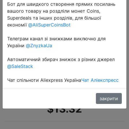
Бот для швидкого створення прямих посилань
вашого товару на роздліли монет Coins,
Superdeals та інших розділів, для більшої
економії
@AliSuperCoinsBot
Телеграм канал зі знижками виключно для
України
@ZnyzkaUa
2022-07-30
Профессиональные
Автоматичний збирач знижок з різних джерел
конденсаторные микрофоны USB
@SaleStack
для ПК, компьютера, ноутбука,
для пения, игр, потоковой записи,
Чат спільноти Aliexpress Україна
Чат Аліекспресс
студии, YouTube, видео, микрофо…
закрити
$13.32