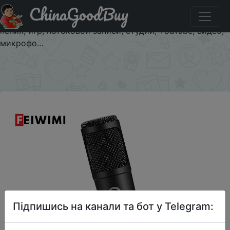
ChinaGoodBuy
Придбати Профессиональные конденсаторные
микрофоны USB для ПК, компьютера, ноутбука, для
пения, игр, потоковой записи, студии, YouTube, видео,
микрофо…
×
Підпишись на канали та бот у Telegram: