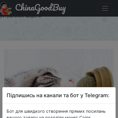
ChinaGoodBuy
Придбати по знижці Настенная игрушка-шарик для
кошек, подходит для здорового и натурального
устранения шерсти
×
Підпишись на канали та бот у Telegram:
Бот для швидкого створення прямих посилань
вашого товару на роздліли монет Coins,