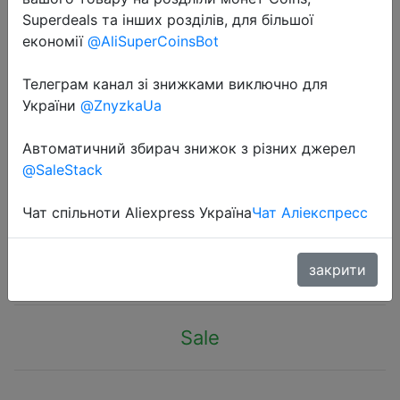
Superdeals та інших розділів, для більшої
економії
@AliSuperCoinsBot
Телеграм канал зі знижками виключно для
України
@ZnyzkaUa
2022-07-30
Настенная игрушка-шарик для
Автоматичний збирач знижок з різних джерел
@SaleStack
кошек, подходит для здорового и
натурального устранения шерсти
Чат спільноти Aliexpress Україна
Чат Аліекспресс
$1.36
закрити
Sale