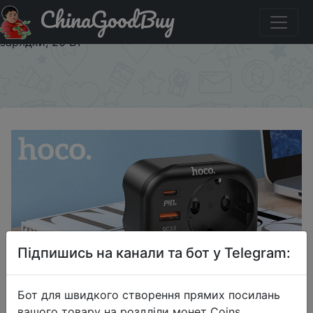
ChinaGoodBuy
Паридбати з промокодом $1/$11 Зарядное устройство
HOCO с 2 USB-портами и поддержкой быстрой
зарядки, 20 Вт
×
Підпишись на канали та бот у Telegram:
Бот для швидкого створення прямих посилань
вашого товару на роздліли монет Coins,