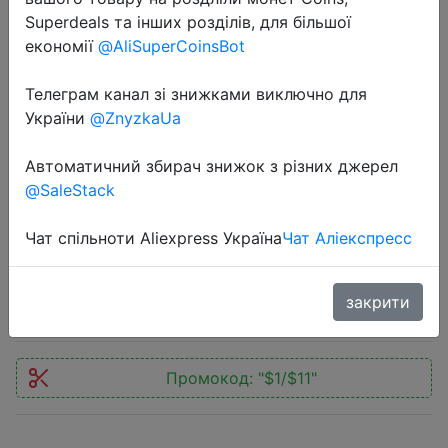
Superdeals та інших розділів, для більшої
економії
@AliSuperCoinsBot
Телеграм канал зі знижками виключно для
України
@ZnyzkaUa
2022-07-30
Зарядное устройство HOCO с 2
Автоматичний збирач знижок з різних джерел
@SaleStack
USB-портами и поддержкой
быстрой зарядки, 20 Вт
Чат спільноти Aliexpress Україна
Чат Аліекспресс
$14.76
закрити
Промокод:
"$1/$11"