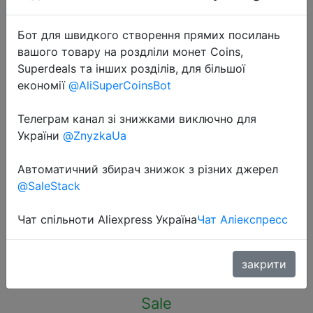
Бот для швидкого створення прямих посилань
вашого товару на роздліли монет Coins,
Superdeals та інших розділів, для більшої
економії
@AliSuperCoinsBot
2022-07-30
ORICO 18 Вт Настольный
Телеграм канал зі знижками виключно для
зарядный блок питания 3 м
України
@ZnyzkaUa
удлинитель электрическая
Автоматичний збирач знижок з різних джерел
розетка зарядная станция для
@SaleStack
телефона ноутбука
Чат спільноти Aliexpress Україна
Чат Аліекспресс
$19.99
закрити
Sale