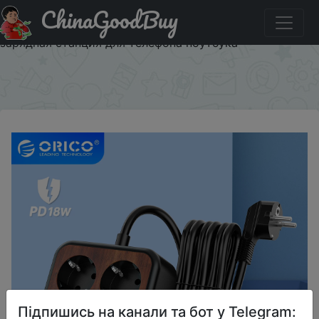
ChinaGoodBuy
Придбати по знижці ORICO 18 Вт Настольный зарядный
блок питания 3 м удлинитель электрическая розетка
зарядная станция для телефона ноутбука
×
Підпишись на канали та бот у Telegram: