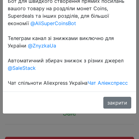
Бот для швидкого створення прямих посилань
вашого товару на роздліли монет Coins,
Superdeals та інших розділів, для більшої
економії
@AliSuperCoinsBot
2022-07-30
Зеркало NEO Tools инспекционное
Телеграм канал зі знижками виключно для
України
@ZnyzkaUa
телескопическое, диапазон 160 -
480 мм, прорезиненная рукоятка
Автоматичний збирач знижок з різних джерел
11-612
@SaleStack
Чат спільноти Aliexpress Україна
Чат Аліекспресс
171 руб.
закрити
Sale