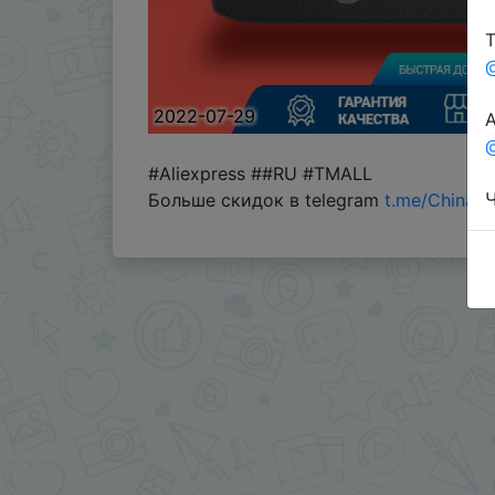
Т
2022-07-29
А
@
#Aliexpress ##RU #TMALL
Ч
Больше скидок в telegram
t.me/ChinaG