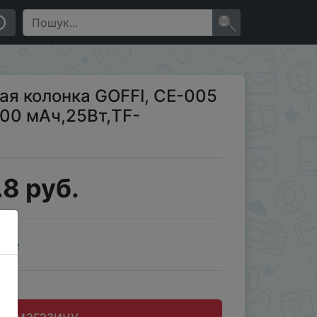
-карта,AUX,hands-free
×
ая колонка GOFFI, CE-005
200 мАч,25Вт,TF-
8 руб.
ale
до магазину