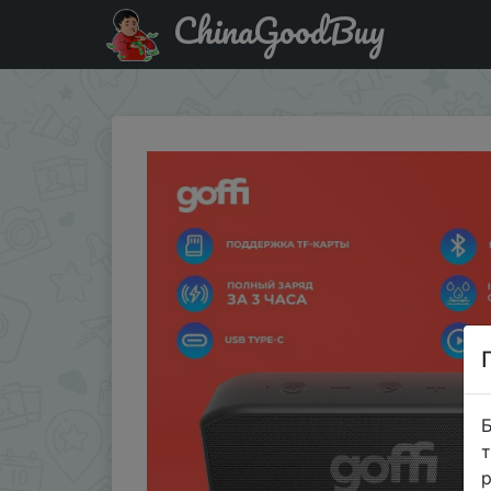
ChinaGoodBuy
Придбати по знижці Беспроводная портативная колонка 
Б
т
р