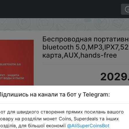
GOFFI, CE-005 bluetooth 5.0,MP3,IPX7,5200 мАч,25Вт,TF
Беспроводная портативн
bluetooth 5.0,MP3,IPX7,5
карта,AUX,hands-free
2029.
Підпишись на канали та бот у Telegram:
S
от для швидкого створення прямих посилань вашого
овару на роздліли монет Coins, Superdeals та інших
озділів, для більшої економії
@AliSuperCoinsBot
Перейти 