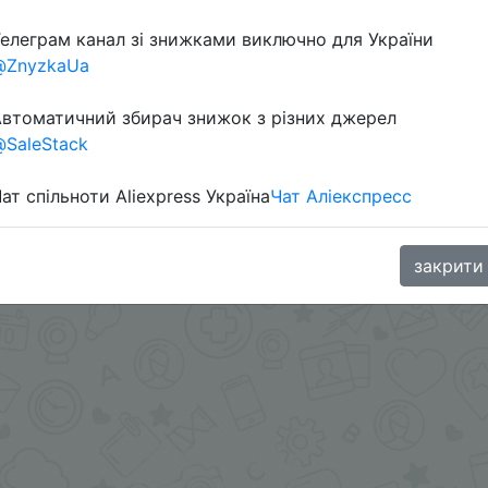
елеграм канал зі знижками виключно для України
@ZnyzkaUa
втоматичний збирач знижок з різних джерел
SaleStack
ат спільноти Aliexpress Україна
Чат Аліекспресс
oodBuy
закрити