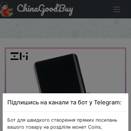
ChinaGoodBuy
Знижка на Внешний аккумулятор ZMI QB810 на 10000
мА · ч с поддержкой быстрой зарядки
×
Підпишись на канали та бот у Telegram:
Бот для швидкого створення прямих посилань
вашого товару на роздліли монет Coins,