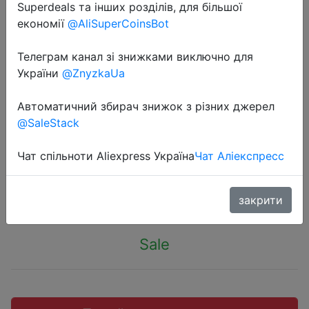
Superdeals та інших розділів, для більшої
економії
@AliSuperCoinsBot
Телеграм канал зі знижками виключно для
України
@ZnyzkaUa
2022-07-29
Внешний аккумулятор ZMI QB810
Автоматичний збирач знижок з різних джерел
на 10000 мА · ч с поддержкой
@SaleStack
быстрой зарядки
Чат спільноти Aliexpress Україна
Чат Аліекспресс
$7.14
закрити
Sale