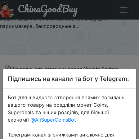
ChinaGoodBuy
Придбати по знижці Машинка для стрижки волос
Youpin Enchen, профессиональная аккумуляторная
машинка для стрижки волос, триммер для
парикмахера, беспроводные э…
×
Підпишись на канали та бот у Telegram:
2022-07-29
Бот для швидкого створення прямих посилань
Машинка для стрижки волос
вашого товару на роздліли монет Coins,
Youpin Enchen, профессиональная
Superdeals та інших розділів, для більшої
аккумуляторная машинка для
економії
@AliSuperCoinsBot
стрижки волос, триммер для
парикмахера, беспроводные э…
Телеграм канал зі знижками виключно для