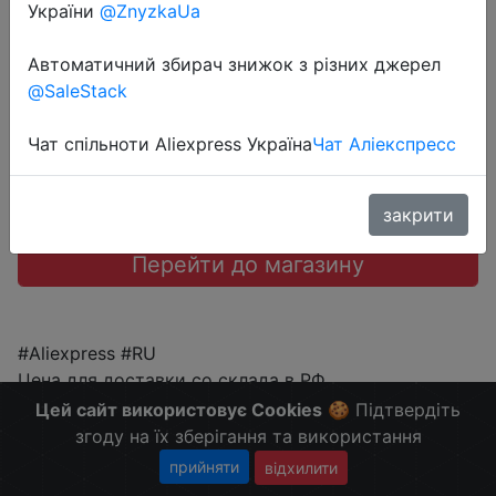
України
@ZnyzkaUa
$9.94
Автоматичний збирач знижок з різних джерел
@SaleStack
Чат спільноти Aliexpress Україна
Чат Аліекспресс
Sale
закрити
Перейти до магазину
#Aliexpress #RU
Цена для доставки со склада в РФ.
Больше скидок в telegram
t.me/ChinaGoodBuy
Цей сайт використовує Cookies
🍪 Підтвердіть
згоду на їх зберігання та використання
прийняти
відхилити