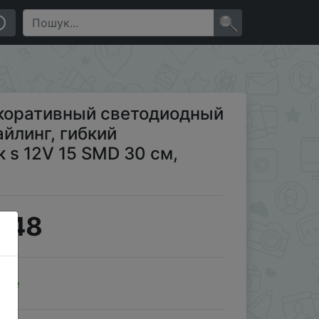
кий атмосферный светильник s 12V 15 SMD 30 см,
×
екоративный светодиодный
айлинг, гибкий
 s 12V 15 SMD 30 см,
.48
ale