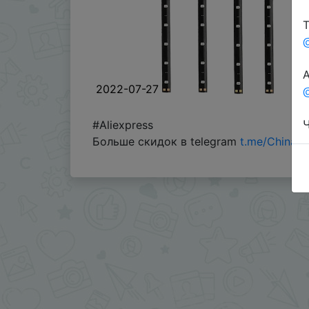
Т
А
2022-07-27
@
Ч
#Aliexpress
Больше скидок в telegram
t.me/ChinaG