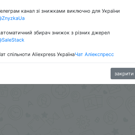
елеграм канал зі знижками виключно для України
Перейти 
@ZnyzkaUa
втоматичний збирач знижок з різних джерел
SaleStack
ат спільноти Aliexpress Україна
Чат Аліекспресс
oodBuy
закрити