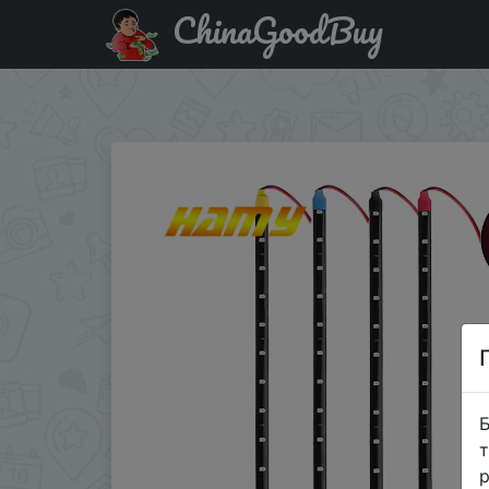
ChinaGoodBuy
Купити на розпродажі 1 шт., Автомобильный декоратив
белый, красный, �…
Б
т
р