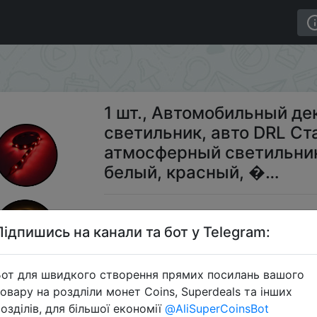
ный светодиодный светильник, авто DRL Стайлинг, гиб
1 шт., Автомобильный д
светильник, авто DRL Ст
атмосферный светильник
белый, красный, �…
$0
Підпишись на канали та бот у Telegram:
от для швидкого створення прямих посилань вашого
S
овару на роздліли монет Coins, Superdeals та інших
озділів, для більшої економії
@AliSuperCoinsBot