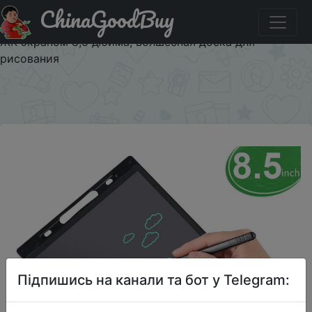
ChinaGoodBuy
Паридбати з промокодом $1/$1 Детский планшет для
рисования KaKBeir, доска для рисования с граффити и
ЖК-экраном 8,5 дюйма, волшебная доска для
рисования
×
Підпишись на канали та бот у Telegram: