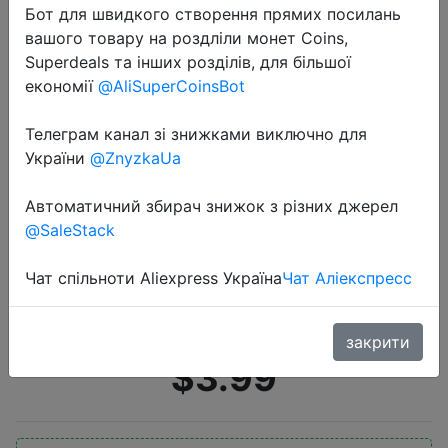
Бот для швидкого створення прямих посилань
вашого товару на роздліли монет Coins,
Superdeals та інших розділів, для більшої
економії
@AliSuperCoinsBot
Телеграм канал зі знижками виключно для
України
@ZnyzkaUa
2022-07-27
Детский планшет для рисования
Автоматичний збирач знижок з різних джерел
KaKBeir, доска для рисования с
@SaleStack
граффити и ЖК-экраном 8,5
дюйма, волшебная доска для
Чат спільноти Aliexpress Україна
Чат Аліекспресс
рисования
закрити
$3.99