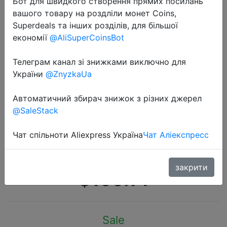
Бот для швидкого створення прямих посилань
вашого товару на роздліли монет Coins,
Superdeals та інших розділів, для більшої
економії
@AliSuperCoinsBot
Телеграм канал зі знижками виключно для
2022-07-26
України
@ZnyzkaUa
Планшет realme Pad Mini на
Android, аккумулятор 6400 мАч,
Автоматичний збирач знижок з різних джерел
@SaleStack
большой дисплей 8,7 дюйма, 7,6
мм, ультратонкий, мощный
Чат спільноти Aliexpress Україна
Чат Аліекспресс
процессор Unisoc T616
закрити
$199.14
Sale