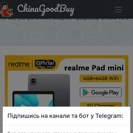
ChinaGoodBuy
Придбати Планшет realme Pad Mini на Android,
аккумулятор 6400 мАч, большой дисплей 8,7 дюйма,
7,6 мм, ультратонкий, мощный процессор Unisoc T616
×
Підпишись на канали та бот у Telegram: