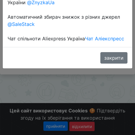
України
@ZnyzkaUa
Перейти до магазину
Автоматичний збирач знижок з різних джерел
@SaleStack
Додаткова інформація відсутня.
Чат спільноти Aliexpress Україна
Чат Аліекспресс
Слідкуйте за знижками на мобільному, в телеграм
каналі:
ZnyzhkaUA
закрити
Цей сайт використовує Cookies
🍪 Підтвердіть
згоду на їх зберігання та використання
прийняти
відхилити