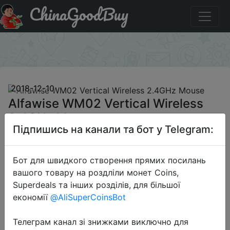
ChinaGoodBuy
Купити по знижці GBexhf24 Alfawise WM02 Vertical
Wireless 2.4GHz Mouse
×
2018-12-10
Alfawise WM02 Vertical Wireless
2.4GHz Mouse
Підпишись на канали та бот у Telegram:
$3.99
Бот для швидкого створення прямих посилань
вашого товару на роздліли монет Coins,
Superdeals та інших розділів, для більшої
Промокод:
"GBexhf24"
економії
@AliSuperCoinsBot
Телеграм канал зі знижками виключно для