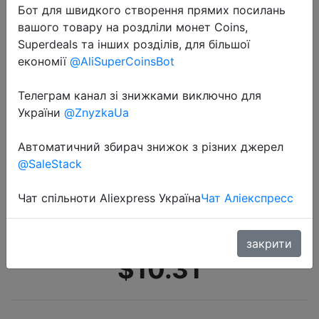
Бот для швидкого створення прямих посилань
вашого товару на роздліли монет Coins,
Superdeals та інших розділів, для більшої
економії
@AliSuperCoinsBot
Телеграм канал зі знижками виключно для
України
@ZnyzkaUa
2022-07-22
Машинка для стрижки волос
Автоматичний збирач знижок з різних джерел
Youpin Enchen, профессиональная
@SaleStack
аккумуляторная машинка для
стрижки волос, триммер для
Чат спільноти Aliexpress Україна
Чат Аліекспресс
парикмахера, беспроводные э…
закрити
$10.31