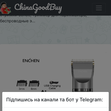
ChinaGoodBuy
Придбати Машинка для стрижки волос Youpin Enchen,
профессиональная аккумуляторная машинка для
стрижки волос, триммер для парикмахера,
беспроводные э…
×
Підпишись на канали та бот у Telegram: