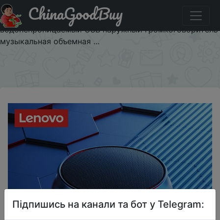
ChinaGoodBuy
Акція на 100% Оригинальный Портативный Hifi
Bluetooth беспроводной динамик Lenovo K3
водонепроницаемый USB наружный громкоговоритель
музыкальная объемная …
×
Підпишись на канали та бот у Telegram: