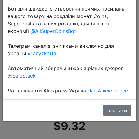
Бот для швидкого створення прямих посилань
вашого товару на роздліли монет Coins,
Superdeals та інших розділів, для більшої
економії
@AliSuperCoinsBot
Телеграм канал зі знижками виключно для
2022-07-21
України
@ZnyzkaUa
100% Оригинальный Портативный
Hifi Bluetooth беспроводной
Автоматичний збирач знижок з різних джерел
динамик Lenovo K3
@SaleStack
водонепроницаемый USB
Чат спільноти Aliexpress Україна
Чат Аліекспресс
наружный громкоговоритель
музыкальная объемная …
закрити
$9.32