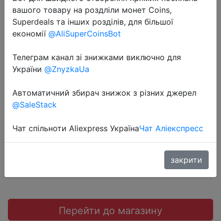
вашого товару на роздліли монет Coins,
Superdeals та інших розділів, для більшої
економії
@AliSuperCoinsBot
2022-07-21
Телеграм канал зі знижками виключно для
Проводная игровая компьютерная
України
@ZnyzkaUa
мышь SteelSeries Sensei 310
Автоматичний збирач знижок з різних джерел
@SaleStack
$51.41
Чат спільноти Aliexpress Україна
Чат Аліекспресс
Sale
закрити
Перейти до магазину