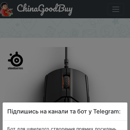
ChinaGoodBuy
Знижка на Проводная игровая компьютерная мышь
SteelSeries Sensei 310
×
Підпишись на канали та бот у Telegram:
Бот для швидкого створення прямих посилань