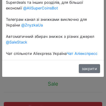
Superdeals та інших розділів, для більшої
економії
@AliSuperCoinsBot
Телеграм канал зі знижками виключно для
України
@ZnyzkaUa
2022-07-19
Телефон POCO C40, 32 ГБ/64 ГБ,
Автоматичний збирач знижок з різних джерел
6,71 дюйма, двойная камера 13
@SaleStack
МП, восемь ядер, 6000 мАч
Чат спільноти Aliexpress Україна
Чат Аліекспресс
$121
закрити
Sale