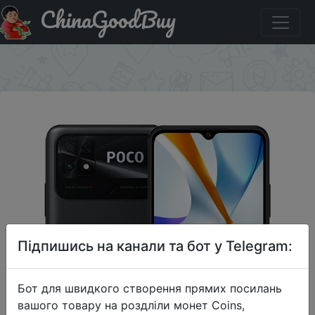
ChinaGoodBuy
Придбати Телефон POCO C40, 32 ГБ/64 ГБ, 6,71 дюйма,
двойная камера 13 МП, восемь ядер, 6000 мАч
×
Підпишись на канали та бот у Telegram:
Бот для швидкого створення прямих посилань
вашого товару на роздліли монет Coins,