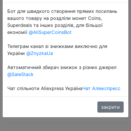
Бот для швидкого створення прямих посилань
вашого товару на роздліли монет Coins,
Superdeals та інших розділів, для більшої
економії
@AliSuperCoinsBot
Телеграм канал зі знижками виключно для
2022-07-19
України
@ZnyzkaUa
Цифровая лазерная рулетка
INKERSI, лазерный дальномер 40
Автоматичний збирач знижок з різних джерел
м, точный измеритель расстояния,
@SaleStack
строительная рулетка, лазерный
дальномер
Чат спільноти Aliexpress Україна
Чат Аліекспресс
закрити
$10.37