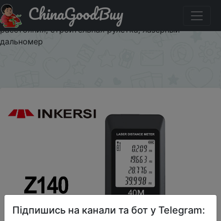
ChinaGoodBuy
Придбати по знижці Цифровая лазерная рулетка
INKERSI, лазерный дальномер 40 м, точный измеритель
расстояния, строительная рулетка, лазерный
дальномер
×
Підпишись на канали та бот у Telegram: