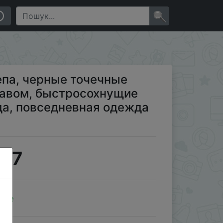
нущие футболки, детская одежда, повседневная одежда
×
епа, черные точечные
кавом, быстросохнущие
да, повседневная одежда
2.7
ale