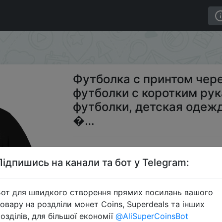
ые точечные футболки с коротким рукавом, быстросох
Футболка с принтом чер
футболки с коротким ру
футболки, детская одеж
�…
$
Підпишись на канали та бот у Telegram:
от для швидкого створення прямих посилань вашого
S
овару на роздліли монет Coins, Superdeals та інших
озділів, для більшої економії
@AliSuperCoinsBot