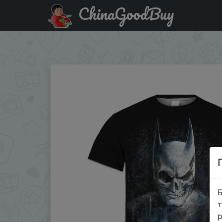
ChinaGoodBuy
Придбати по знижці Футболка с принтом черепа, черн
�…
Б
т
р