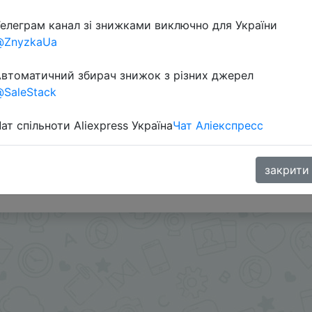
елеграм канал зі знижками виключно для України
Перейти 
@ZnyzkaUa
втоматичний збирач знижок з різних джерел
SaleStack
ат спільноти Aliexpress Україна
Чат Аліекспресс
ами - @SKIDKOVOZ
закрити
oodBuy