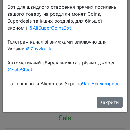
Бот для швидкого створення прямих посилань
вашого товару на роздліли монет Coins,
Superdeals та інших розділів, для більшої
економії
@AliSuperCoinsBot
2022-07-19
Телеграм канал зі знижками виключно для
Процессор Intel xeon e5 2697 v2
України
@ZnyzkaUa
2,7 ГГц 30M QPI 8GT/s LGA 2011
Автоматичний збирач знижок з різних джерел
SR19H C2 E5 2697v 2, 100%
@SaleStack
нормальная работа
Чат спільноти Aliexpress Україна
Чат Аліекспресс
$64.03
закрити
Sale