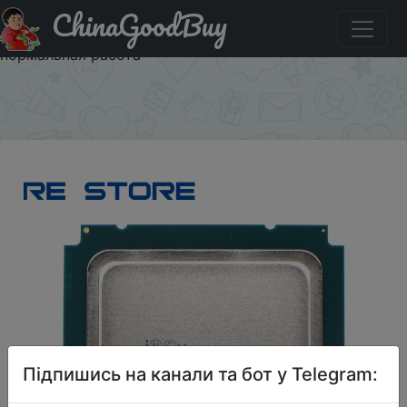
ChinaGoodBuy
Придбати Процессор Intel xeon e5 2697 v2 2,7 ГГц 30M
QPI 8GT/s LGA 2011 SR19H C2 E5 2697v 2, 100%
нормальная работа
×
Підпишись на канали та бот у Telegram: