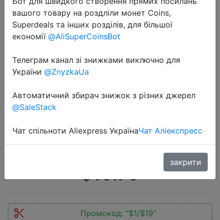
Бот для швидкого створення прямих посилань
вашого товару на роздліли монет Coins,
Superdeals та інших розділів, для більшої
економії
@AliSuperCoinsBot
Телеграм канал зі знижками виключно для
2022-07-16
України
@ZnyzkaUa
Чехол для For Samsung Galaxy
Watch 4 Classic, 46 мм (выпуск
Автоматичний збирач знижок з різних джерел
@SaleStack
2021 года), SUPCASE UB Pro,
прочный защитный чехол с
Чат спільноти Aliexpress Україна
Чат Аліекспресс
ремешком для часов
закрити
$19.79
Промокод:
"$1/$19"