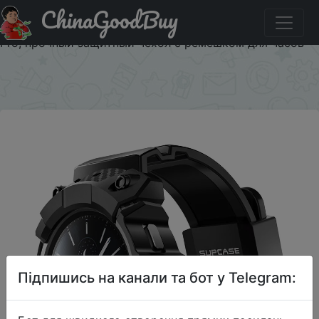
ChinaGoodBuy
Код на знижку $1/$19 Чехол для For Samsung Galaxy
Watch 4 Classic, 46 мм (выпуск 2021 года), SUPCASE UB
Pro, прочный защитный чехол с ремешком для часов
×
Підпишись на канали та бот у Telegram: