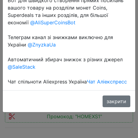
Бот для швидкого створення прямих посилань
вашого товару на роздліли монет Coins,
Superdeals та інших розділів, для більшої
економії
@AliSuperCoinsBot
Телеграм канал зі знижками виключно для
2018-12-09
України
@ZnyzkaUa
Portable Travel Jewelry Box with
Mirror - компактный бокс для
Автоматичний збирач знижок з різних джерел
@SaleStack
хранения украшений с зеркалом.
Чат спільноти Aliexpress Україна
Чат Аліекспресс
$5.49
закрити
Промокод:
"HOMEXS1"