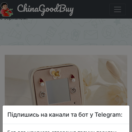
ChinaGoodBuy
Купити по знижці HOMEXS1 Portable Travel Jewelry Box
with Mirror - компактный бокс для хранения украшений
с зеркалом.
×
Підпишись на канали та бот у Telegram: